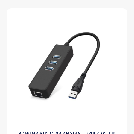
ADAPTADOR USB 3.0 A RJ45 LAN + 3 PUERTOS USB