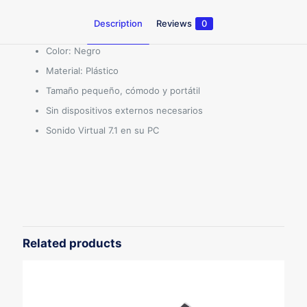
Description
Reviews
0
Color: Negro
Material: Plástico
Tamaño pequeño, cómodo y portátil
Sin dispositivos externos necesarios
Sonido Virtual 7.1 en su PC
Reviews
There are no reviews yet.
Be the first to review “ADAPTADOR
USB A SONIDO 7.1”
Related products
Tu dirección de correo electrónico no será publicada.
Los
campos obligatorios están marcados con
*
Your