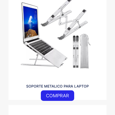
rating
*
Name
*
Email
*
Guarda mi nombre, correo electrónico y web en este
SOPORTE METALICO PARA LAPTOP
navegador para la próxima vez que comente.
COMPRAR