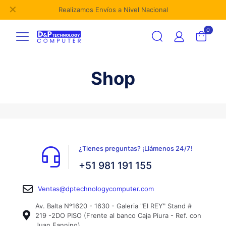
✕
Realizamos Envíos a Nivel Nacional
0
Shop
¿Tienes preguntas? ¡Llámenos 24/7!
+51 981 191 155
Ventas@dptechnologycomputer.com
Av. Balta Nº1620 - 1630 - Galeria "El REY" Stand #
219 -2DO PISO (Frente al banco Caja Piura - Ref. con
Juan Fanning)