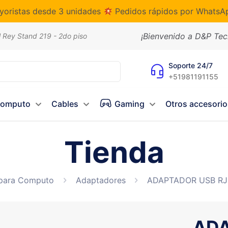
yoristas desde 3 unidades
Pedidos rápidos por WhatsAp
¡Bienvenido a D&P Te
l Rey Stand 219 - 2do piso
Soporte 24/7
+51981191155
Computo
Cables
Gaming
Otros accesorio
Tienda
 para Computo
Adaptadores
ADAPTADOR USB RJ
ADA