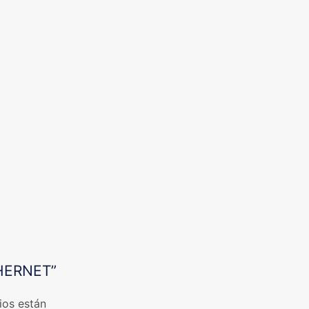
THERNET”
ios están