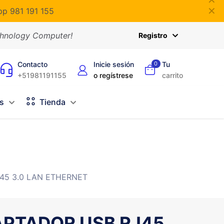
✕
✕
p 981 191 155
chnology Computer!
Registro
Contacto
Inicie sesión
0
Tu
+51981191155
o regístrese
carrito
s
Tienda
45 3.0 LAN ETHERNET
PTADOR USB RJ45